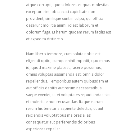
atque corrupti, quos dolores et quas molestias
excepturi sint, obcaecati cupiditate non
provident, similique sunt in culpa, qui officia
deserunt mollitia animi, id est laborum et
dolorum fuga. Et harum quidem rerum facilis est
et expedita distinctio.
Nam libero tempore, cum soluta nobis est
eligendi optio, cumque nihil impedit, quo minus
id, quod maxime placeat, facere possimus,
omnis voluptas assumenda est, omnis dolor
repellendus. Temporibus autem quibusdam et
aut officiis debitis aut rerum necessitatibus
saepe eveniet, ut et voluptates repudiandae sint
et molestiae non recusandae. Itaque earum
rerum hic tenetur a sapiente delectus, ut aut
reiciendis voluptatibus maiores alias
consequatur aut perferendis doloribus
asperiores repellat.