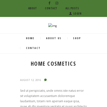
ABOUT
CONTACT
ALL POSTS
LOGIN
HOME
ABOUT US
SHOP
CONTACT
HOME COSMETICS
AUGUST 12, 2016
Sed ut perspiciatis, unde omnis iste natus error
sit voluptatem accusantium doloremque
laudantium, totam rem aperiam eaque ipsa,
quae ab illo inventore veritatis et quasi architecto