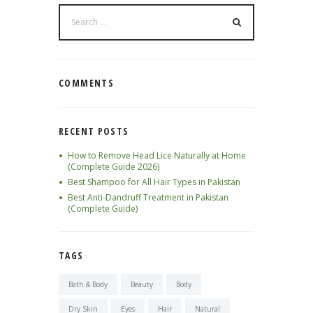
COMMENTS
RECENT POSTS
How to Remove Head Lice Naturally at Home
(Complete Guide 2026)
Best Shampoo for All Hair Types in Pakistan
Best Anti-Dandruff Treatment in Pakistan
(Complete Guide)
TAGS
Bath & Body
Beauty
Body
Dry Skin
Eyes
Hair
Natural