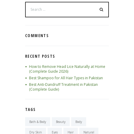
COMMENTS
RECENT POSTS
How to Remove Head Lice Naturally at Home
(Complete Guide 2026)
Best Shampoo for All Hair Types in Pakistan
Best Anti-Dandruff Treatment in Pakistan
(Complete Guide)
TAGS
Bath & Body
Beauty
Body
Dry Skin
Eyes
Hair
Natural