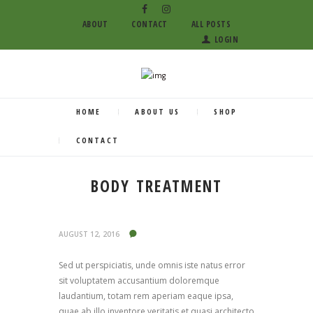
ABOUT
CONTACT
ALL POSTS
LOGIN
HOME
ABOUT US
SHOP
CONTACT
BODY TREATMENT
AUGUST 12, 2016
Sed ut perspiciatis, unde omnis iste natus error
sit voluptatem accusantium doloremque
laudantium, totam rem aperiam eaque ipsa,
quae ab illo inventore veritatis et quasi architecto