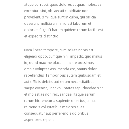
atque corrupti, quos dolores et quas molestias
excepturi sint, obcaecati cupiditate non
provident, similique sunt in culpa, qui officia
deserunt mollitia animi, id est laborum et
dolorum fuga. Et harum quidem rerum facilis est
et expedita distinctio.
Nam libero tempore, cum soluta nobis est
eligendi optio, cumque nihil impedit, quo minus
id, quod maxime placeat, facere possimus,
omnis voluptas assumenda est, omnis dolor
repellendus. Temporibus autem quibusdam et
aut officiis debitis aut rerum necessitatibus
saepe eveniet, ut et voluptates repudiandae sint
et molestiae non recusandae. Itaque earum
rerum hic tenetur a sapiente delectus, ut aut
reiciendis voluptatibus maiores alias
consequatur aut perferendis doloribus
asperiores repellat.