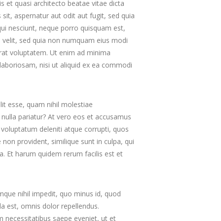
s et quasi architecto beatae vitae dicta
it, aspernatur aut odit aut fugit, sed quia
ui nesciunt, neque porro quisquam est,
ci velit, sed quia non numquam eius modi
rat voluptatem. Ut enim ad minima
laboriosam, nisi ut aliquid ex ea commodi
lit esse, quam nihil molestiae
 nulla pariatur? At vero eos et accusamus
 voluptatum deleniti atque corrupti, quos
 non provident, similique sunt in culpa, qui
ga. Et harum quidem rerum facilis est et
mque nihil impedit, quo minus id, quod
 est, omnis dolor repellendus.
 necessitatibus saepe eveniet, ut et