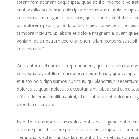
totam rem aperiam eaque ipsa, quae ab illo inventore veritati
sunt, explicabo. Nemo enim ipsam voluptatem, quia voluptas s
consequuntur magni dolores eos, qui ratione voluptatem seq
qui dolorem ipsum, quia dolor sit, amet, consectetur, adipis
tempora incidunt, ut labore et dolore magnam aliquam quae
veniam, quis nostrum exercitationem ullam corporis suscipit 
consequatur?
Quis autem vel eum iure reprehenderit, qui in ea voluptate ve
consequatur, vel illum, qui dolorem eum fugiat, quo voluptas
et iusto odio dignissimos ducimus, qui blanditiis praesentium
dolores et quas molestias excepturi sint, obcaecati cupiditate
officia deserunt mollitia animi, id est laborum et dolorum fu
expedita distinctio.
Nam libero tempore, cum soluta nobis est eligendi optio, cu
maxime placeat, facere possimus, omnis voluptas assumenda
Temporibus autem quibusdam et aut officiis debitis aut rerum