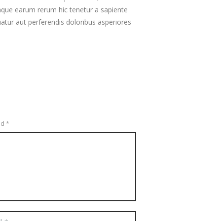
aque earum rerum hic tenetur a sapiente
uatur aut perferendis doloribus asperiores
ed *